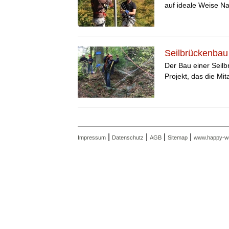
auf ideale Weise Na
Seilbrückenbau
Der Bau einer Seil
Projekt, das die Mita
|
|
|
|
Impressum
Datenschutz
AGB
Sitemap
www.happy-we