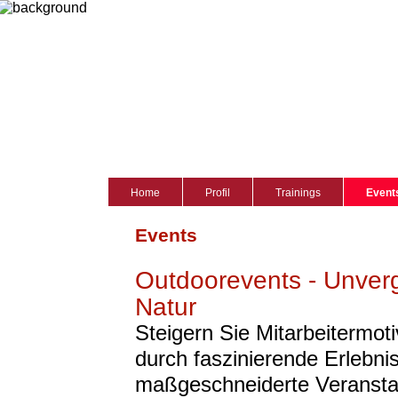
Home
Profil
Trainings
Event
Events
Outdoorevents - Unverg
Natur
Steigern Sie Mitarbeitermot
durch faszinierende Erlebni
maßgeschneiderte Veranstal